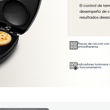
El control de te
desempeño de co
resultados dese
Placas de cocción con
antiadherente
Indicadores luminosos
y funcionamiento