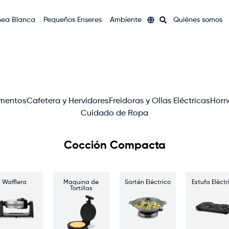
nea Blanca
Pequeños Enseres
Ambiente
Quiénes somos
imentos
Cafetera y Hervidores
Freidoras y Ollas Eléctricas
Horn
Cuidado de Ropa
Cocción Compacta
Wafflera
Maquina de
Sartén Eléctrico
Estufa Eléctr
Tortillas