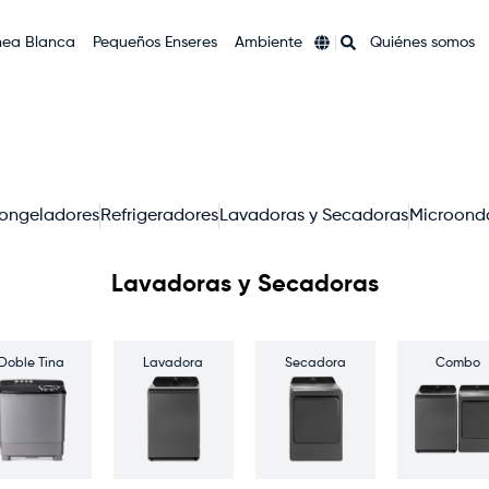
nea Blanca
Pequeños Enseres
Ambiente
Quiénes somos
ongeladores
Refrigeradores
Lavadoras y Secadoras
Microond
Lavadoras y Secadoras
Doble Tina
Lavadora
Secadora
Combo