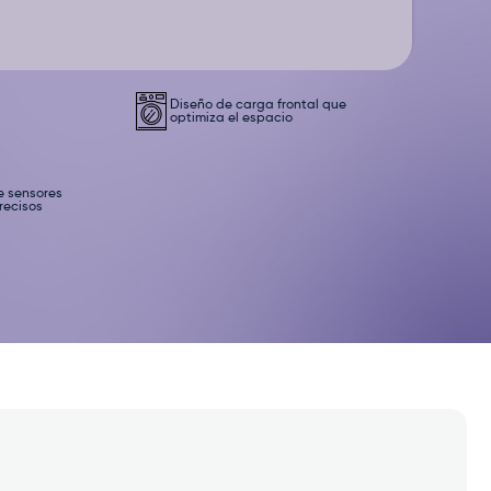
Diseño de carga frontal que
optimiza el espacio
e sensores
recisos