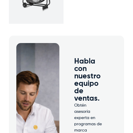
Habla
con
nuestro
equipo
de
ventas.
Obtén
asesoría
experta en
programas de
marca